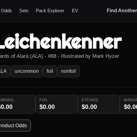
t Odds
Sets
Pack Explorer
EV
Find Anothe
Leichenkenner
ards of Alara (ALA) - #68 - Illustrated by Mark Hyzer
ALA
uncommon
foil
nonfoil
NORMAL
FOIL
ETCHED
MANA
$0.00
$0.00
$0.00
$0.0
roduct Odds