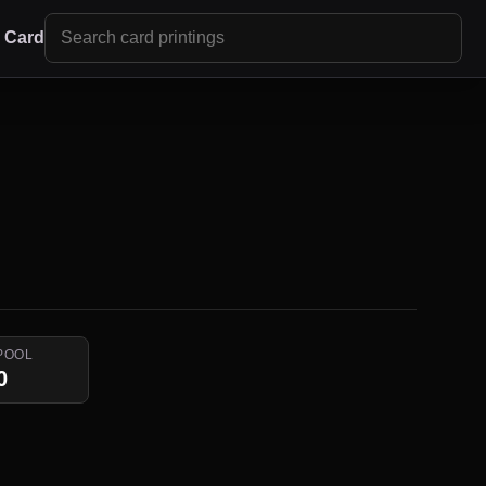
r Card
POOL
0