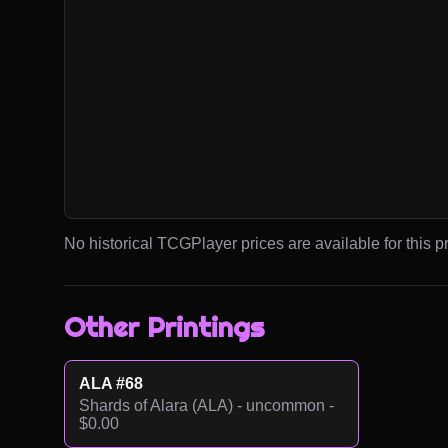
No historical TCGPlayer prices are available for this pr
Other Printings
ALA #68
Shards of Alara (ALA) - uncommon -
$0.00