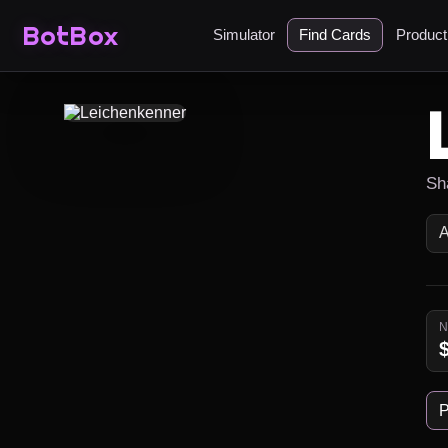
BotBox
Simulator
Find Cards
Produc
Sh
P