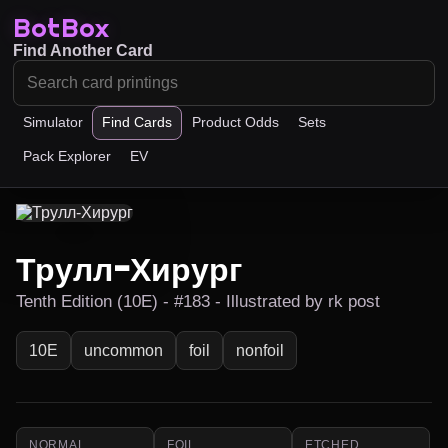
BotBox
Find Another Card
Simulator
Find Cards
Product Odds
Sets
Pack Explorer
EV
Трулл-Хирург
Tenth Edition (10E) - #183 - Illustrated by rk post
10E
uncommon
foil
nonfoil
NORMAL
FOIL
ETCHED