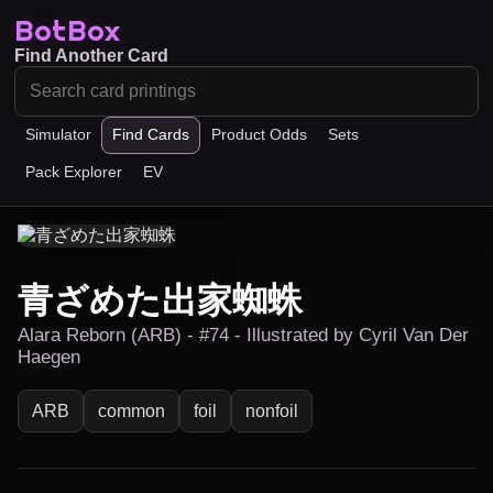
BotBox
Find Another Card
Simulator
Find Cards
Product Odds
Sets
Pack Explorer
EV
青ざめた出家蜘蛛
Alara Reborn (ARB) - #74 - Illustrated by Cyril Van Der
Haegen
ARB
common
foil
nonfoil