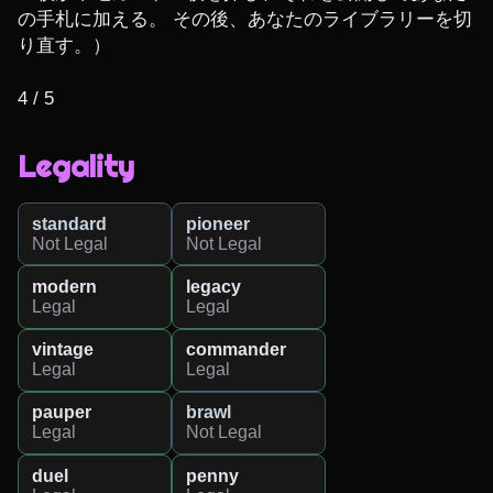
の手札に加える。 その後、あなたのライブラリーを切
り直す。）

4 / 5
Legality
standard
pioneer
Not Legal
Not Legal
modern
legacy
Legal
Legal
vintage
commander
Legal
Legal
pauper
brawl
Legal
Not Legal
duel
penny