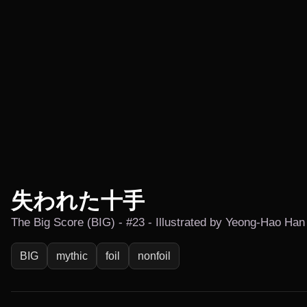
失われた十手
The Big Score (BIG) - #23 - Illustrated by Yeong-Hao Han
BIG
mythic
foil
nonfoil