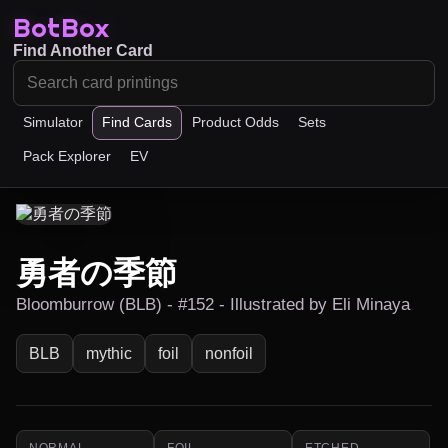
BotBox
Find Another Card
Simulator
Find Cards
Product Odds
Sets
Pack Explorer
EV
勇者の季節
Bloomburrow (BLB) - #152 - Illustrated by Eli Minaya
BLB
mythic
foil
nonfoil
NORMAL
FOIL
ETCHED