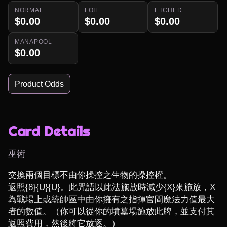
NORMAL
FOIL
ETCHED
$0.00
$0.00
$0.00
MANAPOOL
$0.00
Product Odds
Card Details
巫術
交換兩個目標不由你操控之生物的操控權。

返照{8}{U}{U}。此咒語以此法施放時減少{X}來施放，X
為戰場上或統帥區中由你擁有之指揮官間魔法力值最大
者的數值。（你可以從你的墳墓場施放此牌，並支付其
返照費用，然後將它放逐。）