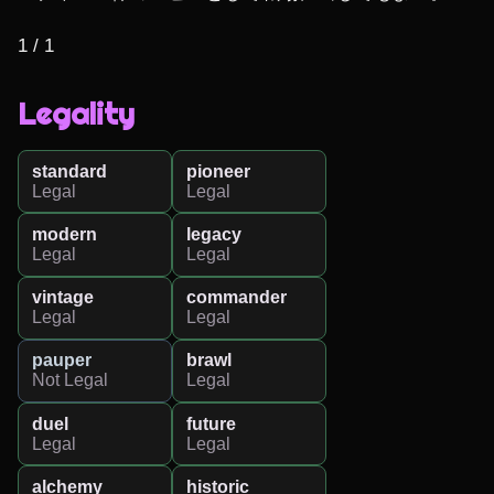
1 / 1
Legality
standard
pioneer
Legal
Legal
modern
legacy
Legal
Legal
vintage
commander
Legal
Legal
pauper
brawl
Not Legal
Legal
duel
future
Legal
Legal
alchemy
historic