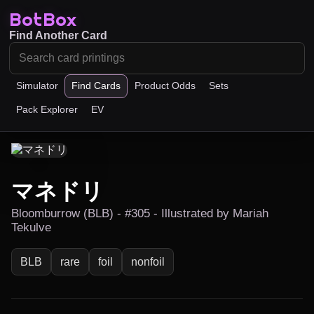
BotBox
Find Another Card
Simulator
Find Cards
Product Odds
Sets
Pack Explorer
EV
マネドリ
Bloomburrow (BLB) - #305 - Illustrated by Mariah
Tekulve
BLB
rare
foil
nonfoil