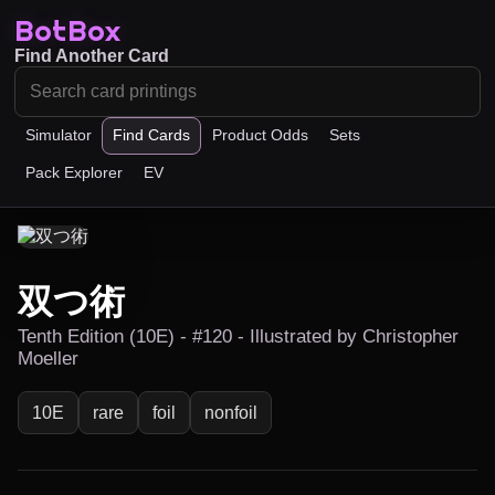
BotBox
Find Another Card
Simulator
Find Cards
Product Odds
Sets
Pack Explorer
EV
双つ術
Tenth Edition (10E) - #120 - Illustrated by Christopher
Moeller
10E
rare
foil
nonfoil