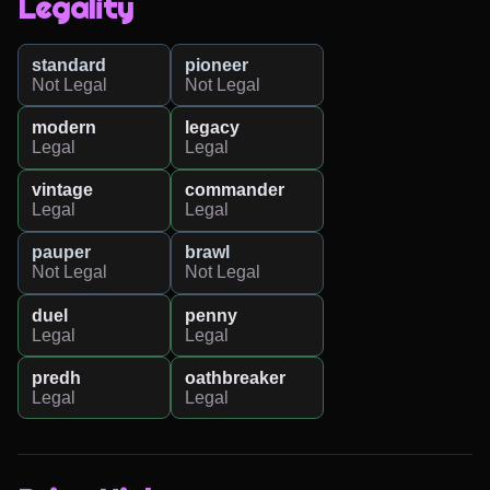
Legality
standard
pioneer
Not Legal
Not Legal
modern
legacy
Legal
Legal
vintage
commander
Legal
Legal
pauper
brawl
Not Legal
Not Legal
duel
penny
Legal
Legal
predh
oathbreaker
Legal
Legal