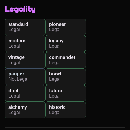
Legality
standard
pioneer
Legal
Legal
modern
legacy
Legal
Legal
vintage
commander
Legal
Legal
pauper
brawl
Not Legal
Legal
duel
future
Legal
Legal
alchemy
historic
Legal
Legal