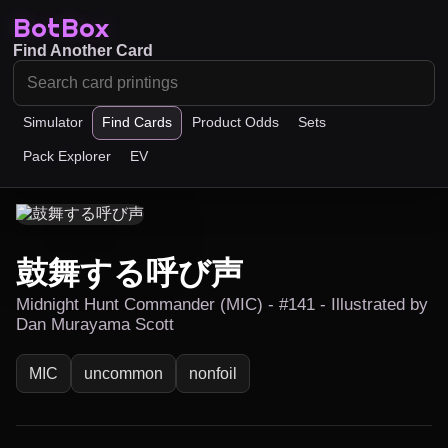
BotBox
Find Another Card
Simulator
Find Cards
Product Odds
Sets
Pack Explorer
EV
鼓舞する呼び声
Midnight Hunt Commander (MIC) - #141 - Illustrated by
Dan Murayama Scott
MIC
uncommon
nonfoil