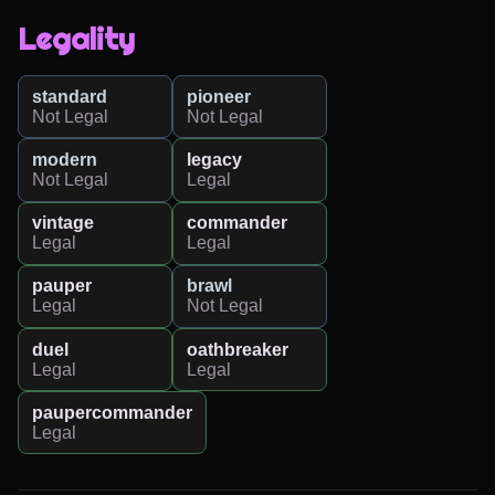
Legality
standard
pioneer
Not Legal
Not Legal
modern
legacy
Not Legal
Legal
vintage
commander
Legal
Legal
pauper
brawl
Legal
Not Legal
duel
oathbreaker
Legal
Legal
paupercommander
Legal