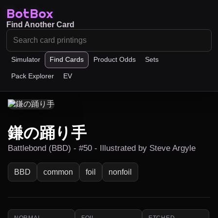
BotBox
Find Another Card
Simulator
Find Cards
Product Odds
Sets
Pack Explorer
EV
鎌の踊り手
Battlebond (BBD) - #50 - Illustrated by Steve Argyle
BBD
common
foil
nonfoil
NORMAL
FOIL
ETCHED