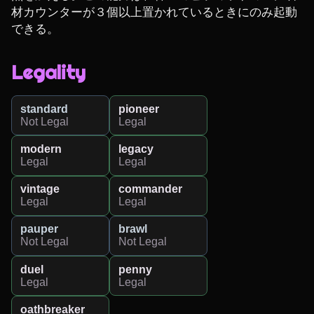
材カウンターが３個以上置かれているときにのみ起動
できる。
Legality
standard
pioneer
Not Legal
Legal
modern
legacy
Legal
Legal
vintage
commander
Legal
Legal
pauper
brawl
Not Legal
Not Legal
duel
penny
Legal
Legal
oathbreaker