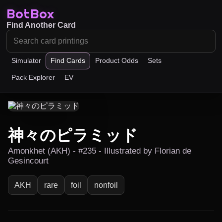
BotBox
Find Another Card
Simulator
Find Cards
Product Odds
Sets
Pack Explorer
EV
神々のピラミッド
Amonkhet (AKH) - #235 - Illustrated by Florian de
Gesincourt
AKH
rare
foil
nonfoil