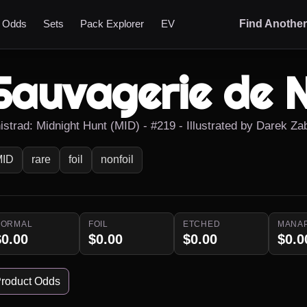
t Odds
Sets
Pack Explorer
EV
Find Anothe
Sauvagerie de 
nistrad: Midnight Hunt (MID) - #219 - Illustrated by Darek Za
MID
rare
foil
nonfoil
NORMAL
FOIL
ETCHED
MANA
$0.00
$0.00
$0.00
$0.0
roduct Odds