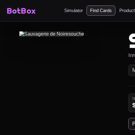
BotBox
Simulator
Find Cards
Produc
In
P