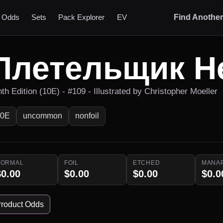
t Odds
Sets
Pack Explorer
EV
Find Anothe
Плетельщик Н
th Edition (10E) - #109 - Illustrated by Christopher Moeller
10E
uncommon
nonfoil
NORMAL
FOIL
ETCHED
MANA
$0.00
$0.00
$0.00
$0.0
roduct Odds