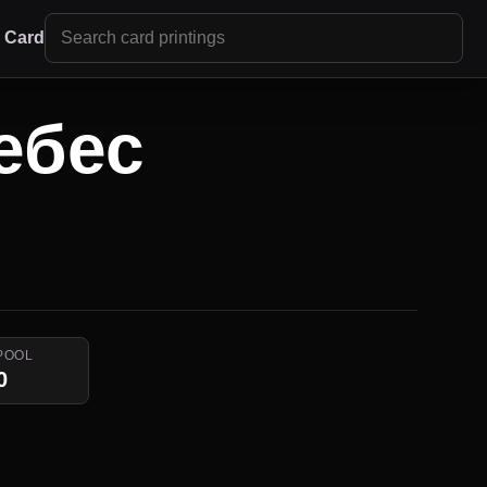
r Card
ебес
POOL
0