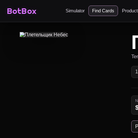
BotBox
Simulator
Find Cards
Produc
Ten
P