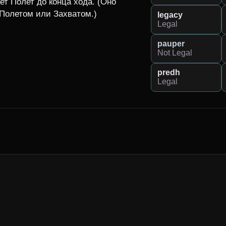
т Полет до конца хода. (Оно 
Полетом или Захватом.)

legacy
Legal
pauper
Not Legal
predh
Legal