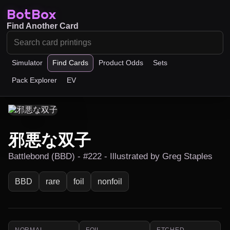
BotBox
Find Another Card
Simulator
Find Cards
Product Odds
Sets
Pack Explorer
EV
邪悪な双子
Battlebond (BBD) - #222 - Illustrated by Greg Staples
BBD
rare
foil
nonfoil
NORMAL
FOIL
ETCHED