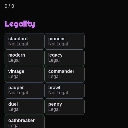
0 / 0
Legality
standard
pioneer
Not Legal
Not Legal
modern
legacy
Legal
Legal
vintage
commander
Legal
Legal
pauper
brawl
Not Legal
Not Legal
duel
penny
Legal
Legal
oathbreaker
Legal