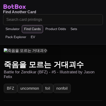
BotBox
Find Another Card
Simulator
Find Cards
Product Odds
Sets
Pack Explorer
EV
죽음을 모르는 거대괴수
Battle for Zendikar (BFZ) - #5 - Illustrated by Jason
Felix
BFZ
uncommon
foil
nonfoil