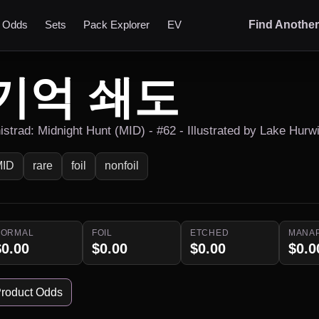
t Odds
Sets
Pack Explorer
EV
Find Anothe
기억 쇄도
nistrad: Midnight Hunt (MID) - #62 - Illustrated by Lake Hurw
MID
rare
foil
nonfoil
NORMAL
FOIL
ETCHED
MANA
$0.00
$0.00
$0.00
$0.0
roduct Odds