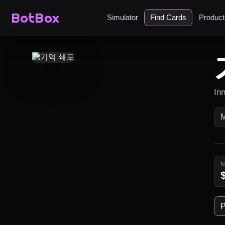
BotBox
Simulator
Find Cards
Produc
In
P