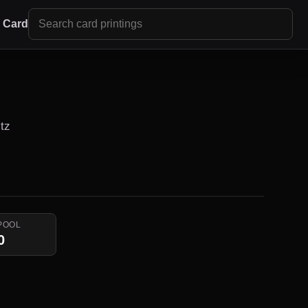
r Card
itz
POOL
0