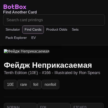
BotBox
Find Another Card
Simulator
Find Cards
Product Odds
Sets
Pack Explorer
EV
Фейдж Неприкасаемая
Tenth Edition (10E) - #166 - Illustrated by Ron Spears
10E
rare
foil
nonfoil
NORMAL
FOIL
ETCHED