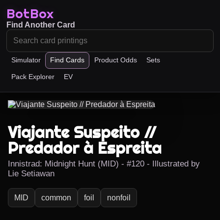
BotBox
Find Another Card
Simulator
Find Cards
Product Odds
Sets
Pack Explorer
EV
Viajante Suspeito //
Predador à Espreita
Innistrad: Midnight Hunt (MID) - #120 - Illustrated by
Lie Setiawan
MID
common
foil
nonfoil