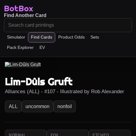
BotBox
Find Another Card
Simulator
Find Cards
Product Odds
Sets
Pack Explorer
EV
Lim-Dûls Gruft
Alliances (ALL) - #107 - Illustrated by Rob Alexander
ALL
uncommon
nonfoil
NORMAL
FOIL
ETCHED