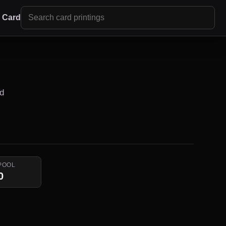
r Card
ld
POOL
0