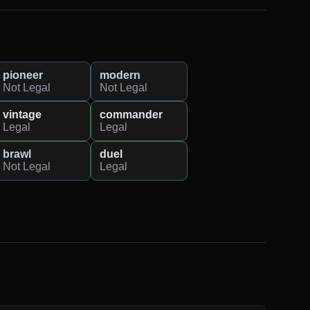
pioneer
modern
Not Legal
Not Legal
vintage
commander
Legal
Legal
brawl
duel
Not Legal
Legal