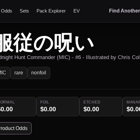
t Odds
Sets
Pack Explorer
EV
Find Anothe
服従の呪い
dnight Hunt Commander (MIC) - #6 - Illustrated by Chris Co
MIC
rare
nonfoil
NORMAL
FOIL
ETCHED
MANA
$0.00
$0.00
$0.00
$0.0
roduct Odds