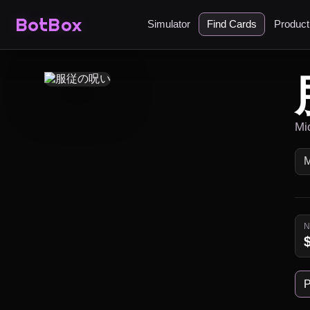
BotBox
Simulator
Find Cards
Produc
Mi
P