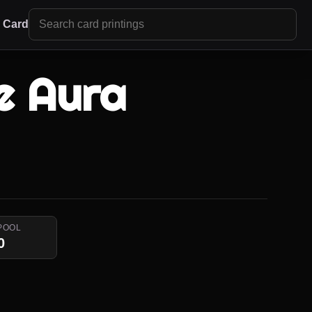
r Card
e Aura
POOL
0