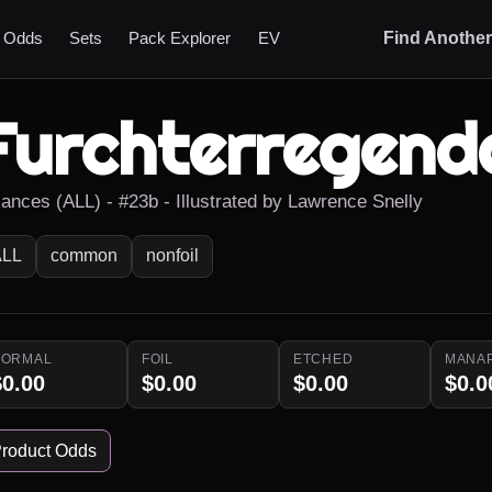
t Odds
Sets
Pack Explorer
EV
Find Anothe
Furchterregend
liances (ALL) - #23b - Illustrated by Lawrence Snelly
ALL
common
nonfoil
NORMAL
FOIL
ETCHED
MANA
$0.00
$0.00
$0.00
$0.0
roduct Odds