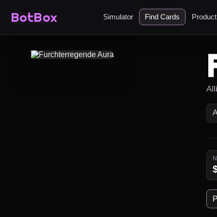
BotBox
Simulator
Find Cards
Produc
Al
P