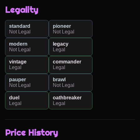
Legality
standard
pioneer
Not Legal
Not Legal
modern
legacy
Not Legal
Legal
vintage
commander
Legal
Legal
pauper
brawl
Not Legal
Not Legal
duel
oathbreaker
Legal
Legal
Price History