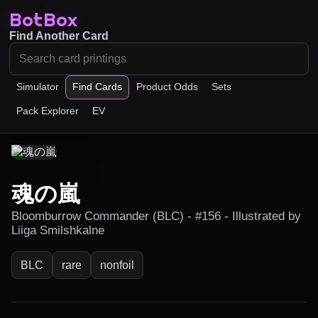
BotBox
Find Another Card
Simulator
Find Cards
Product Odds
Sets
Pack Explorer
EV
魂の嵐
Bloomburrow Commander (BLC) - #156 - Illustrated by
Liiga Smilshkalne
BLC
rare
nonfoil