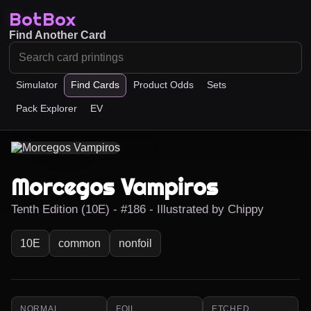
BotBox
Find Another Card
Simulator
Find Cards
Product Odds
Sets
Pack Explorer
EV
Morcegos Vampiros
Tenth Edition (10E) - #186 - Illustrated by Chippy
10E
common
nonfoil
NORMAL
FOIL
ETCHED