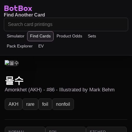
BotBox
Find Another Card
Simulator
Find Cards
Product Odds
Sets
Pack Explorer
EV
몰수
Amonkhet (AKH) - #86 - Illustrated by Mark Behm
AKH
rare
foil
nonfoil
NORMAL
FOIL
ETCHED