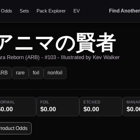
t Odds
Sets
Pack Explorer
EV
Find Anothe
アニマの賢者
ara Reborn (ARB) - #103 - Illustrated by Kev Walker
ARB
rare
foil
nonfoil
NORMAL
FOIL
ETCHED
MANA
$0.00
$0.00
$0.00
$0.0
roduct Odds