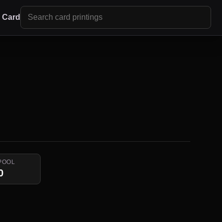
r Card
POOL
0