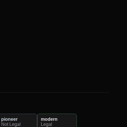
pioneer
modern
Not Legal
Legal