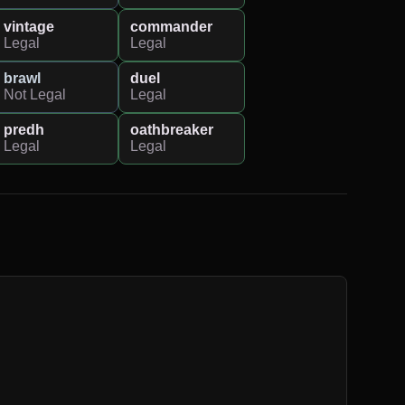
vintage
commander
Legal
Legal
brawl
duel
Not Legal
Legal
predh
oathbreaker
Legal
Legal