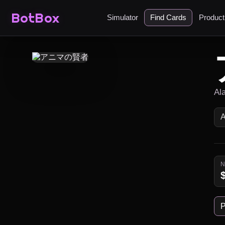
BotBox
Simulator
Find Cards
Produc
Al
P