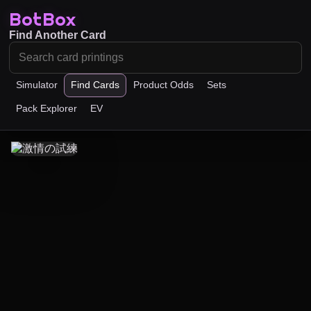
BotBox
Find Another Card
Simulator
Find Cards
Product Odds
Sets
Pack Explorer
EV