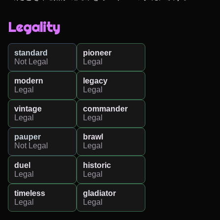
Legality
standard
pioneer
Not Legal
Legal
modern
legacy
Legal
Legal
vintage
commander
Legal
Legal
pauper
brawl
Not Legal
Legal
duel
historic
Legal
Legal
timeless
gladiator
Legal
Legal