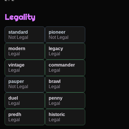
Legality
standard
pioneer
Not Legal
Not Legal
modern
legacy
Legal
Legal
vintage
commander
Legal
Legal
pauper
brawl
Not Legal
Legal
duel
penny
Legal
Legal
predh
historic
Legal
Legal