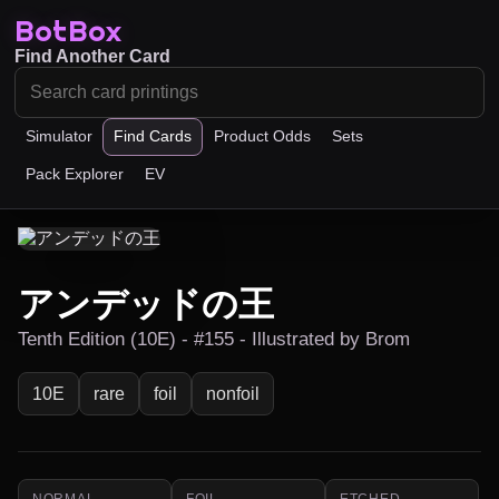
BotBox
Find Another Card
Simulator
Find Cards
Product Odds
Sets
Pack Explorer
EV
アンデッドの王
Tenth Edition (10E) - #155 - Illustrated by Brom
10E
rare
foil
nonfoil
NORMAL
FOIL
ETCHED