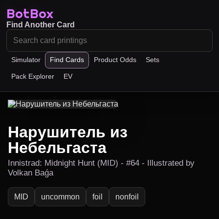
BotBox
Find Another Card
Simulator
Find Cards
Product Odds
Sets
Pack Explorer
EV
Нарушитель из
Небельгаста
Innistrad: Midnight Hunt (MID) - #64 - Illustrated by
Volkan Baǵa
MID
uncommon
foil
nonfoil