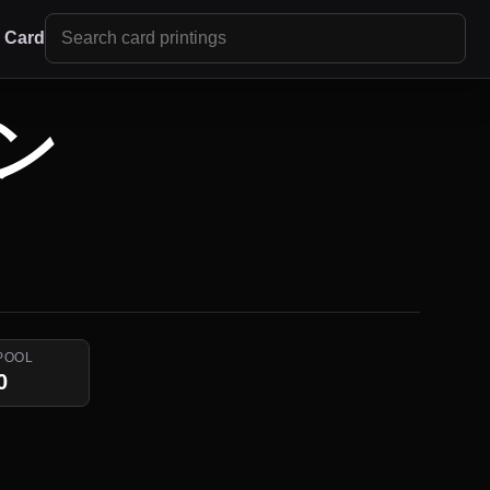
r Card
ン
POOL
0