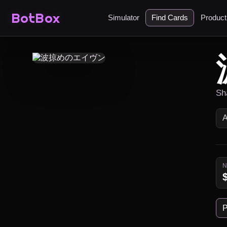
BotBox
Simulator
Find Cards
Produc
Sh
P