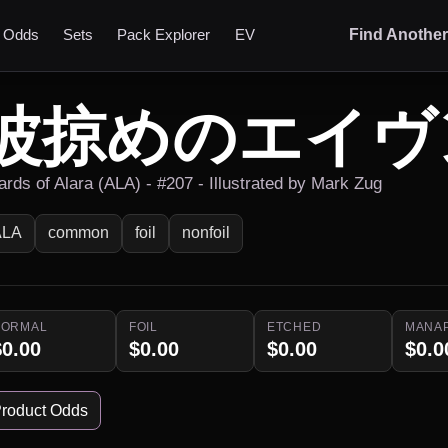
t Odds
Sets
Pack Explorer
EV
Find Anothe
波掠めのエイヴ
ards of Alara (ALA) - #207 - Illustrated by Mark Zug
ALA
common
foil
nonfoil
NORMAL
FOIL
ETCHED
MANA
$0.00
$0.00
$0.00
$0.0
roduct Odds