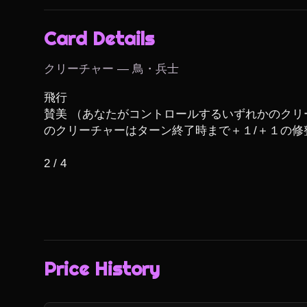
Card Details
クリーチャー — 鳥・兵士
飛行

賛美 （あなたがコントロールするいずれかのクリ
のクリーチャーはターン終了時まで＋１/＋１の修
2 / 4
Price History