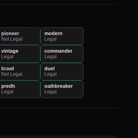
pioneer
modern
Not Legal
Legal
vintage
commander
Legal
Legal
brawl
duel
Not Legal
Legal
predh
oathbreaker
Legal
Legal