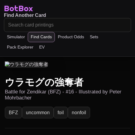
BotBox
Find Another Card
Simulator
Find Cards
Product Odds
Sets
Pack Explorer
EV
ウラモグの強奪者
Battle for Zendikar (BFZ) - #16 - Illustrated by Peter
Mohrbacher
BFZ
uncommon
foil
nonfoil