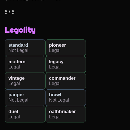
5 / 5
Legality
standard
pioneer
Not Legal
Legal
modern
legacy
Legal
Legal
vintage
commander
Legal
Legal
pauper
brawl
Not Legal
Not Legal
duel
oathbreaker
Legal
Legal