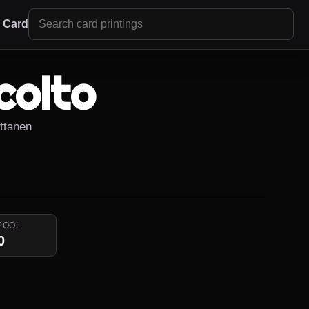
r Card
colto
ttanen
POOL
0