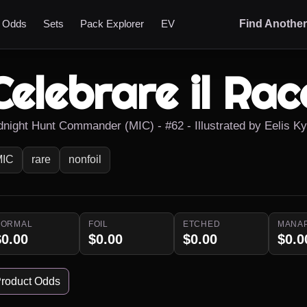
t Odds
Sets
Pack Explorer
EV
Find Anothe
Celebrare il Rac
dnight Hunt Commander (MIC) - #62 - Illustrated by Eelis Ky
MIC
rare
nonfoil
NORMAL
FOIL
ETCHED
MANA
$0.00
$0.00
$0.00
$0.0
roduct Odds