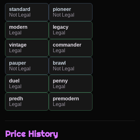
standard
pioneer
Not Legal
Not Legal
modern
legacy
Legal
Legal
vintage
commander
Legal
Legal
pauper
brawl
Not Legal
Not Legal
duel
penny
Legal
Legal
predh
premodern
Legal
Legal
Price History