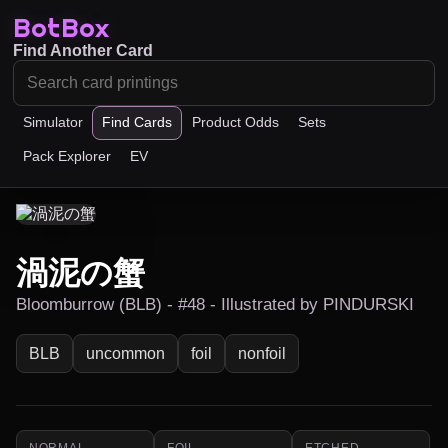
BotBox
Find Another Card
Simulator
Find Cards
Product Odds
Sets
Pack Explorer
EV
渦泥の蟹
Bloomburrow (BLB) - #48 - Illustrated by PINDURSKI
BLB
uncommon
foil
nonfoil
NORMAL
FOIL
ETCHED