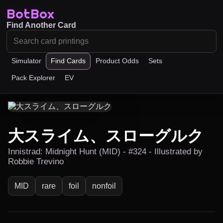
BotBox
Find Another Card
Simulator
Find Cards
Product Odds
Sets
Pack Explorer
EV
大スライム、スローグルク
Innistrad: Midnight Hunt (MID) - #324 - Illustrated by
Robbie Trevino
MID
rare
foil
nonfoil