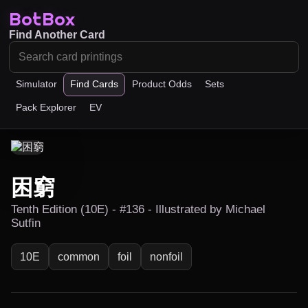
BotBox
Find Another Card
Simulator
Find Cards
Product Odds
Sets
Pack Explorer
EV
困窮
Tenth Edition (10E) - #136 - Illustrated by Michael
Sutfin
10E
common
foil
nonfoil