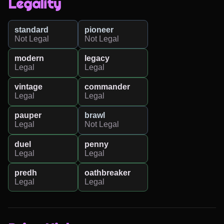
Legality
standard
pioneer
Not Legal
Not Legal
modern
legacy
Legal
Legal
vintage
commander
Legal
Legal
pauper
brawl
Legal
Not Legal
duel
penny
Legal
Legal
predh
oathbreaker
Legal
Legal