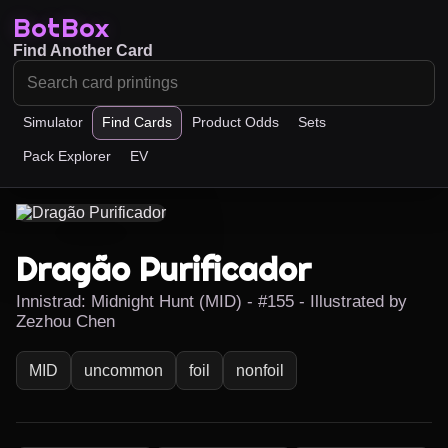
BotBox
Find Another Card
Simulator
Find Cards
Product Odds
Sets
Pack Explorer
EV
Dragão Purificador
Innistrad: Midnight Hunt (MID) - #155 - Illustrated by
Zezhou Chen
MID
uncommon
foil
nonfoil