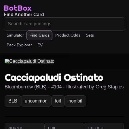
BotBox
Find Another Card
Simulator
Find Cards
Product Odds
Sets
Pack Explorer
EV
Cacciapaludi Ostinato
Bloomburrow (BLB) - #104 - Illustrated by Greg Staples
BLB
uncommon
foil
nonfoil
NORMAL
FOIL
ETCHED