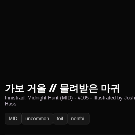
가보 거울 // 물려받은 마귀
Innistrad: Midnight Hunt (MID) - #105 - Illustrated by Josh
Hass
MID
uncommon
foil
nonfoil