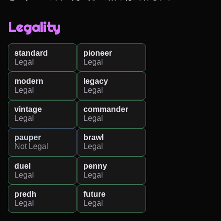
Legality
standard
pioneer
Legal
Legal
modern
legacy
Legal
Legal
vintage
commander
Legal
Legal
pauper
brawl
Not Legal
Legal
duel
penny
Legal
Legal
predh
future
Legal
Legal