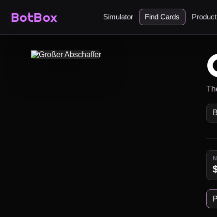
BotBox
Simulator
Find Cards
Produc
Th
B
P