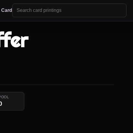
r Card
fer
POOL
0