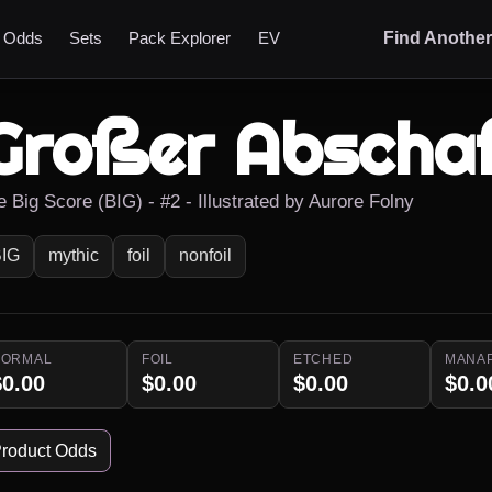
t Odds
Sets
Pack Explorer
EV
Find Anothe
Großer Abschaf
e Big Score (BIG) - #2 - Illustrated by Aurore Folny
IG
mythic
foil
nonfoil
NORMAL
FOIL
ETCHED
MANA
$0.00
$0.00
$0.00
$0.0
roduct Odds