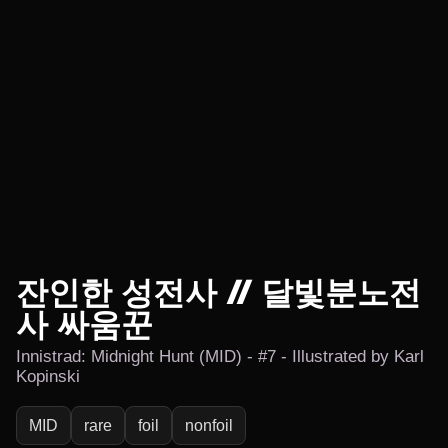
잔인한 성전사 // 달빛분노전
사 싸움꾼
Innistrad: Midnight Hunt (MID) - #7 - Illustrated by Karl
Kopinski
MID
rare
foil
nonfoil