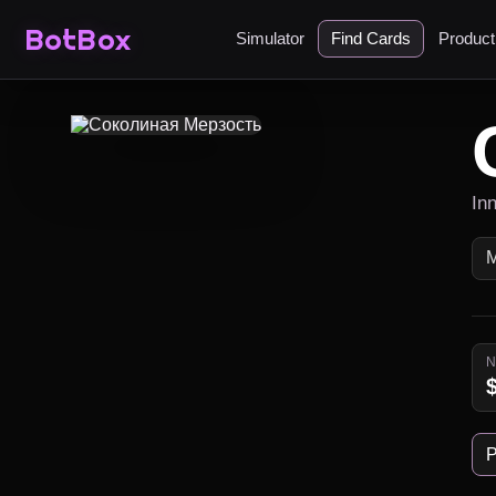
BotBox
Simulator
Find Cards
Produc
Inn
P