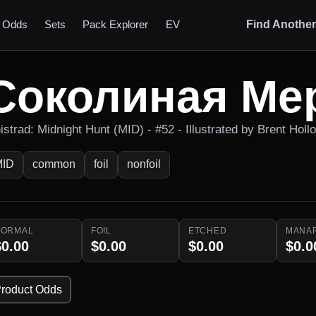
t Odds
Sets
Pack Explorer
EV
Find Anothe
Соколиная Ме
istrad: Midnight Hunt (MID) - #52 - Illustrated by Brent Holl
MID
common
foil
nonfoil
NORMAL
FOIL
ETCHED
MANA
$0.00
$0.00
$0.00
$0.0
roduct Odds