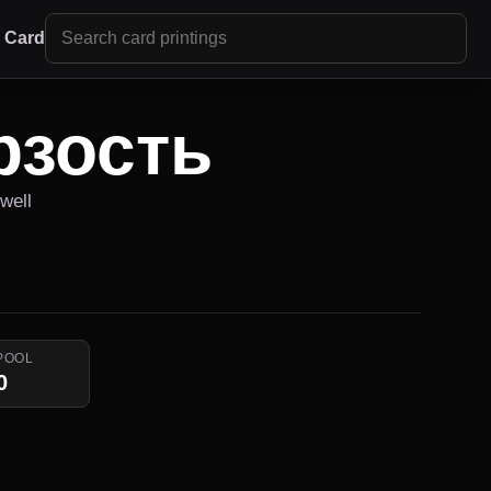
r Card
рзость
owell
POOL
0