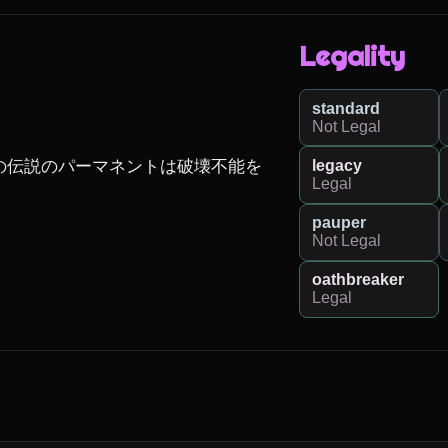
Legality
standard
Not Legal
legacy
の伝説のパーマネントは破壊不能を
Legal
pauper
Not Legal
oathbreaker
Legal