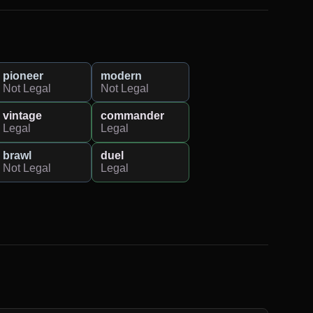
pioneer
modern
Not Legal
Not Legal
vintage
commander
Legal
Legal
brawl
duel
Not Legal
Legal