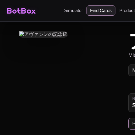
BotBox
Simulator
Find Cards
Produc
Mi
P