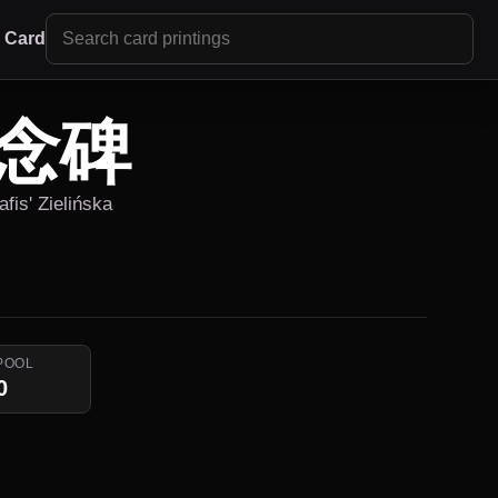
r Card
念碑
fis' Zielińska
POOL
0