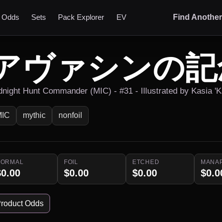
t Odds
Sets
Pack Explorer
EV
Find Anothe
アヴァシンの記
dnight Hunt Commander (MIC) - #31 - Illustrated by Kasia 'Ka
MIC
mythic
nonfoil
NORMAL
FOIL
ETCHED
MANA
$0.00
$0.00
$0.00
$0.0
roduct Odds