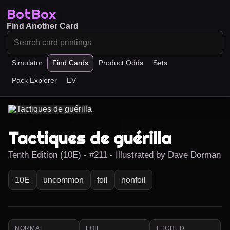
BotBox
Find Another Card
Simulator
Find Cards
Product Odds
Sets
Pack Explorer
EV
Tactiques de guérilla
Tenth Edition (10E) - #211 - Illustrated by Dave Dorman
10E
uncommon
foil
nonfoil
NORMAL
FOIL
ETCHED