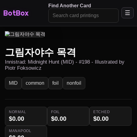
Find Another Card
BotBox
☰
그림자야수 목격
Innistrad: Midnight Hunt (MID) - #198 - Illustrated by
Piotr Foksowicz
MID
common
foil
nonfoil
NORMAL
FOIL
ETCHED
$0.00
$0.00
$0.00
MANAPOOL