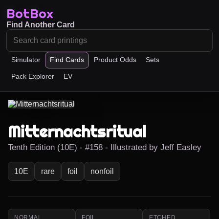
BotBox
Find Another Card
Simulator
Find Cards
Product Odds
Sets
Pack Explorer
EV
Mitternachtsritual
Tenth Edition (10E) - #158 - Illustrated by Jeff Easley
10E
rare
foil
nonfoil
NORMAL
FOIL
ETCHED