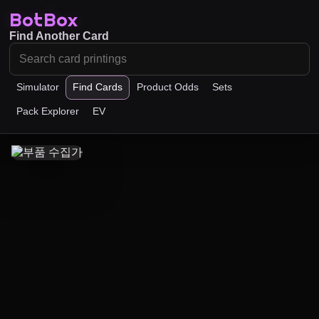
BotBox
Find Another Card
Simulator
Find Cards
Product Odds
Sets
Pack Explorer
EV