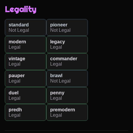
Legality
standard
pioneer
Not Legal
Not Legal
modern
legacy
Legal
Legal
vintage
commander
Legal
Legal
pauper
brawl
Legal
Not Legal
duel
penny
Legal
Legal
predh
premodern
Legal
Legal