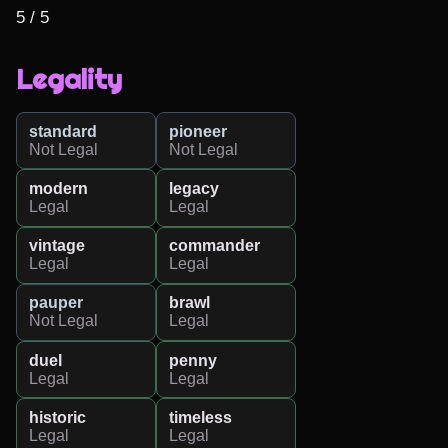
5 / 5
Legality
standard
pioneer
Not Legal
Not Legal
modern
legacy
Legal
Legal
vintage
commander
Legal
Legal
pauper
brawl
Not Legal
Legal
duel
penny
Legal
Legal
historic
timeless
Legal
Legal