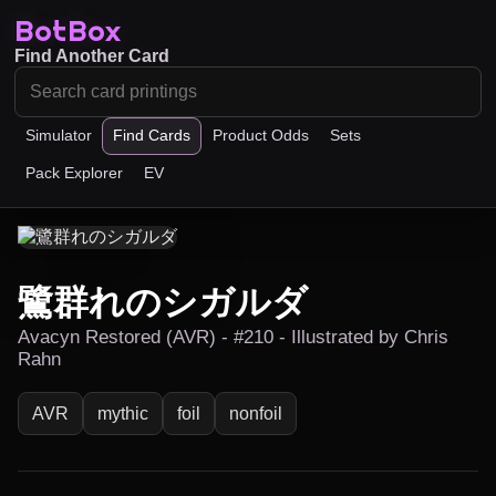
BotBox
Find Another Card
Simulator
Find Cards
Product Odds
Sets
Pack Explorer
EV
鷺群れのシガルダ
Avacyn Restored (AVR) - #210 - Illustrated by Chris
Rahn
AVR
mythic
foil
nonfoil