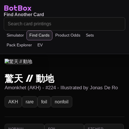
BotBox
Find Another Card
Simulator
Find Cards
Product Odds
Sets
Pack Explorer
EV
驚天 // 動地
Amonkhet (AKH) - #224 - Illustrated by Jonas De Ro
AKH
rare
foil
nonfoil
NORMAL
FOIL
ETCHED