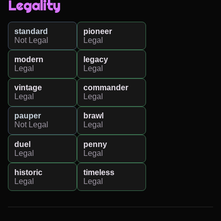
Legality
standard
pioneer
Not Legal
Legal
modern
legacy
Legal
Legal
vintage
commander
Legal
Legal
pauper
brawl
Not Legal
Legal
duel
penny
Legal
Legal
historic
timeless
Legal
Legal